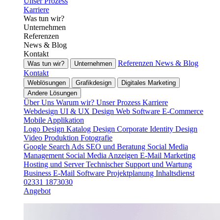
Unser Prozess
Karriere
Was tun wir?
Unternehmen
Referenzen
News & Blog
Kontakt
Referenzen
News & Blog
Was tun wir?
Unternehmen
Kontakt
Weblösungen
Grafikdesign
Digitales Marketing
Andere Lösungen
Über Uns
Warum wir?
Unser Prozess
Karriere
Webdesign
UI & UX Design
Web Software
E-Commerce
Mobile Applikation
Logo Design
Katalog Design
Corporate Identity Design
Video Produktion
Fotografie
Google Search Ads
SEO und Beratung
Social Media
Management
Social Media Anzeigen
E-Mail Marketing
Hosting und Server
Technischer Support und Wartung
Business E-Mail
Software Projektplanung
Inhaltsdienst
02331 1873030
Angebot