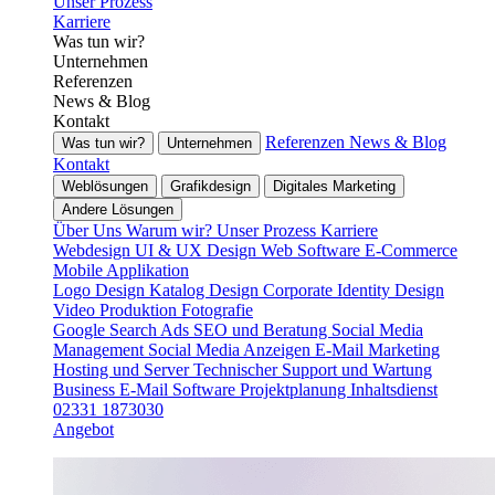
Unser Prozess
Karriere
Was tun wir?
Unternehmen
Referenzen
News & Blog
Kontakt
Referenzen
News & Blog
Was tun wir?
Unternehmen
Kontakt
Weblösungen
Grafikdesign
Digitales Marketing
Andere Lösungen
Über Uns
Warum wir?
Unser Prozess
Karriere
Webdesign
UI & UX Design
Web Software
E-Commerce
Mobile Applikation
Logo Design
Katalog Design
Corporate Identity Design
Video Produktion
Fotografie
Google Search Ads
SEO und Beratung
Social Media
Management
Social Media Anzeigen
E-Mail Marketing
Hosting und Server
Technischer Support und Wartung
Business E-Mail
Software Projektplanung
Inhaltsdienst
02331 1873030
Angebot