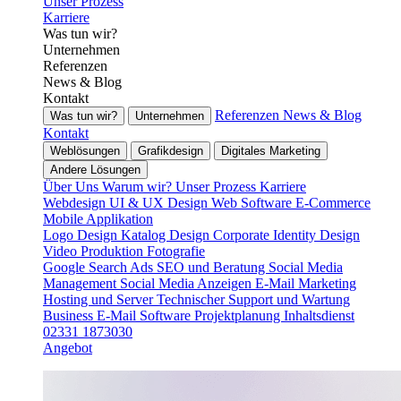
Unser Prozess
Karriere
Was tun wir?
Unternehmen
Referenzen
News & Blog
Kontakt
Referenzen
News & Blog
Was tun wir?
Unternehmen
Kontakt
Weblösungen
Grafikdesign
Digitales Marketing
Andere Lösungen
Über Uns
Warum wir?
Unser Prozess
Karriere
Webdesign
UI & UX Design
Web Software
E-Commerce
Mobile Applikation
Logo Design
Katalog Design
Corporate Identity Design
Video Produktion
Fotografie
Google Search Ads
SEO und Beratung
Social Media
Management
Social Media Anzeigen
E-Mail Marketing
Hosting und Server
Technischer Support und Wartung
Business E-Mail
Software Projektplanung
Inhaltsdienst
02331 1873030
Angebot