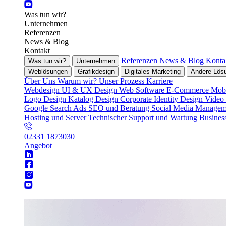
Was tun wir?
Unternehmen
Referenzen
News & Blog
Kontakt
Referenzen
News & Blog
Konta
Was tun wir?
Unternehmen
Weblösungen
Grafikdesign
Digitales Marketing
Andere Lös
Über Uns
Warum wir?
Unser Prozess
Karriere
Webdesign
UI & UX Design
Web Software
E-Commerce
Mobi
Logo Design
Katalog Design
Corporate Identity Design
Video
Google Search Ads
SEO und Beratung
Social Media Manage
Hosting und Server
Technischer Support und Wartung
Busines
02331 1873030
Angebot