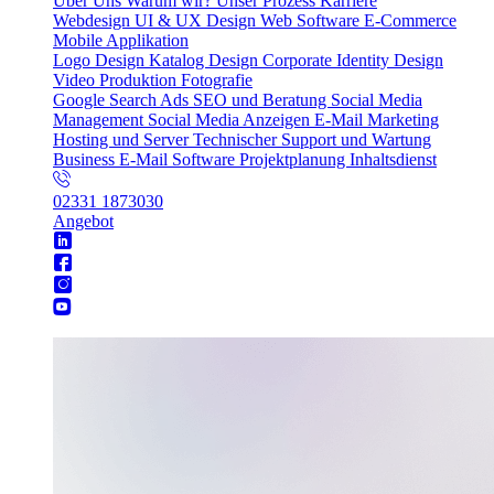
Über Uns
Warum wir?
Unser Prozess
Karriere
Webdesign
UI & UX Design
Web Software
E-Commerce
Mobile Applikation
Logo Design
Katalog Design
Corporate Identity Design
Video Produktion
Fotografie
Google Search Ads
SEO und Beratung
Social Media
Management
Social Media Anzeigen
E-Mail Marketing
Hosting und Server
Technischer Support und Wartung
Business E-Mail
Software Projektplanung
Inhaltsdienst
02331 1873030
Angebot