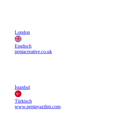
London
Englisch
pentacreative.co.uk
İstanbul
Türkisch
www.pentayazilim.com