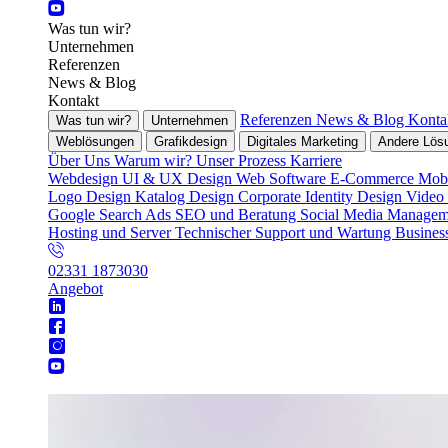
Was tun wir?
Unternehmen
Referenzen
News & Blog
Kontakt
Referenzen
News & Blog
Konta
Was tun wir?
Unternehmen
Weblösungen
Grafikdesign
Digitales Marketing
Andere Lös
Über Uns
Warum wir?
Unser Prozess
Karriere
Webdesign
UI & UX Design
Web Software
E-Commerce
Mobi
Logo Design
Katalog Design
Corporate Identity Design
Video
Google Search Ads
SEO und Beratung
Social Media Manage
Hosting und Server
Technischer Support und Wartung
Busines
02331 1873030
Angebot