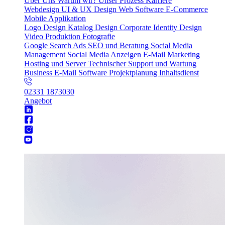
Über Uns
Warum wir?
Unser Prozess
Karriere
Webdesign
UI & UX Design
Web Software
E-Commerce
Mobile Applikation
Logo Design
Katalog Design
Corporate Identity Design
Video Produktion
Fotografie
Google Search Ads
SEO und Beratung
Social Media
Management
Social Media Anzeigen
E-Mail Marketing
Hosting und Server
Technischer Support und Wartung
Business E-Mail
Software Projektplanung
Inhaltsdienst
02331 1873030
Angebot