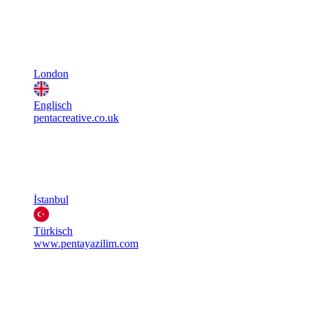
London
Englisch
pentacreative.co.uk
İstanbul
Türkisch
www.pentayazilim.com