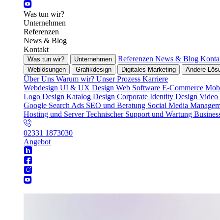
Was tun wir?
Unternehmen
Referenzen
News & Blog
Kontakt
Referenzen
News & Blog
Konta
Was tun wir?
Unternehmen
Weblösungen
Grafikdesign
Digitales Marketing
Andere Lös
Über Uns
Warum wir?
Unser Prozess
Karriere
Webdesign
UI & UX Design
Web Software
E-Commerce
Mobi
Logo Design
Katalog Design
Corporate Identity Design
Video
Google Search Ads
SEO und Beratung
Social Media Manage
Hosting und Server
Technischer Support und Wartung
Busines
02331 1873030
Angebot