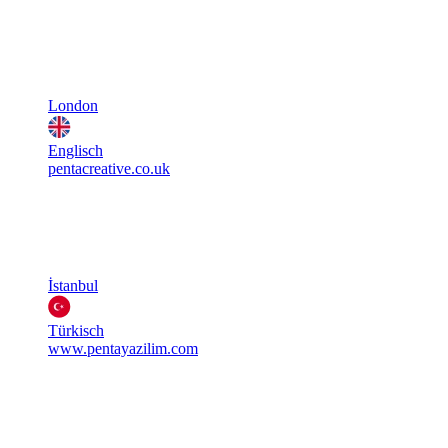
London
Englisch
pentacreative.co.uk
İstanbul
Türkisch
www.pentayazilim.com