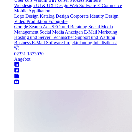
Über Uns
Warum wir?
Unser Prozess
Karriere
Webdesign
UI & UX Design
Web Software
E-Commerce
Mobile Applikation
Logo Design
Katalog Design
Corporate Identity Design
Video Produktion
Fotografie
Google Search Ads
SEO und Beratung
Social Media
Management
Social Media Anzeigen
E-Mail Marketing
Hosting und Server
Technischer Support und Wartung
Business E-Mail
Software Projektplanung
Inhaltsdienst
02331 1873030
Angebot