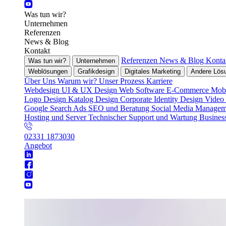
Was tun wir?
Unternehmen
Referenzen
News & Blog
Kontakt
Referenzen
News & Blog
Konta
Was tun wir?
Unternehmen
Weblösungen
Grafikdesign
Digitales Marketing
Andere Lös
Über Uns
Warum wir?
Unser Prozess
Karriere
Webdesign
UI & UX Design
Web Software
E-Commerce
Mobi
Logo Design
Katalog Design
Corporate Identity Design
Video
Google Search Ads
SEO und Beratung
Social Media Manage
Hosting und Server
Technischer Support und Wartung
Busines
02331 1873030
Angebot