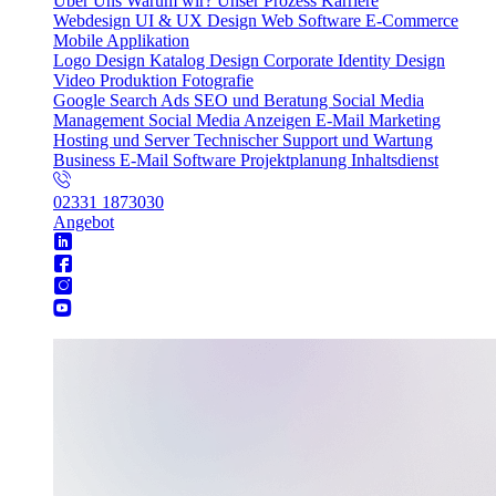
Über Uns
Warum wir?
Unser Prozess
Karriere
Webdesign
UI & UX Design
Web Software
E-Commerce
Mobile Applikation
Logo Design
Katalog Design
Corporate Identity Design
Video Produktion
Fotografie
Google Search Ads
SEO und Beratung
Social Media
Management
Social Media Anzeigen
E-Mail Marketing
Hosting und Server
Technischer Support und Wartung
Business E-Mail
Software Projektplanung
Inhaltsdienst
02331 1873030
Angebot