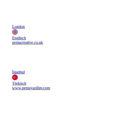
London
Englisch
pentacreative.co.uk
İstanbul
Türkisch
www.pentayazilim.com