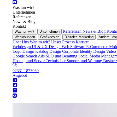
Was tun wir?
Unternehmen
Referenzen
News & Blog
Kontakt
Referenzen
News & Blog
Konta
Was tun wir?
Unternehmen
Weblösungen
Grafikdesign
Digitales Marketing
Andere Lös
Über Uns
Warum wir?
Unser Prozess
Karriere
Webdesign
UI & UX Design
Web Software
E-Commerce
Mobi
Logo Design
Katalog Design
Corporate Identity Design
Video
Google Search Ads
SEO und Beratung
Social Media Manage
Hosting und Server
Technischer Support und Wartung
Busines
02331 1873030
Angebot