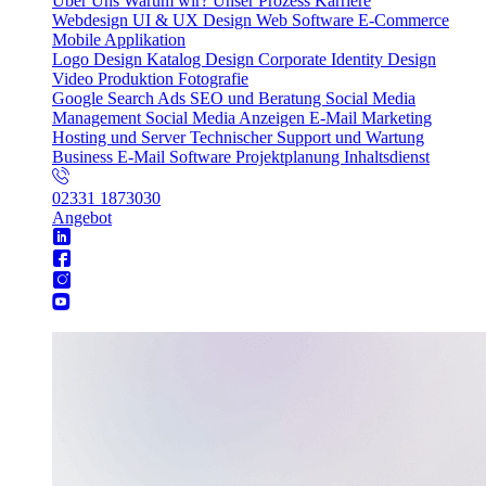
Über Uns
Warum wir?
Unser Prozess
Karriere
Webdesign
UI & UX Design
Web Software
E-Commerce
Mobile Applikation
Logo Design
Katalog Design
Corporate Identity Design
Video Produktion
Fotografie
Google Search Ads
SEO und Beratung
Social Media
Management
Social Media Anzeigen
E-Mail Marketing
Hosting und Server
Technischer Support und Wartung
Business E-Mail
Software Projektplanung
Inhaltsdienst
02331 1873030
Angebot