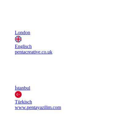
London
Englisch
pentacreative.co.uk
İstanbul
Türkisch
www.pentayazilim.com