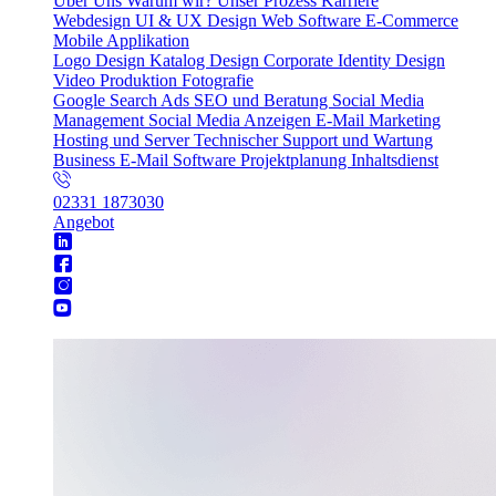
Über Uns
Warum wir?
Unser Prozess
Karriere
Webdesign
UI & UX Design
Web Software
E-Commerce
Mobile Applikation
Logo Design
Katalog Design
Corporate Identity Design
Video Produktion
Fotografie
Google Search Ads
SEO und Beratung
Social Media
Management
Social Media Anzeigen
E-Mail Marketing
Hosting und Server
Technischer Support und Wartung
Business E-Mail
Software Projektplanung
Inhaltsdienst
02331 1873030
Angebot