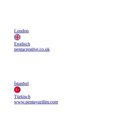
London
Englisch
pentacreative.co.uk
İstanbul
Türkisch
www.pentayazilim.com